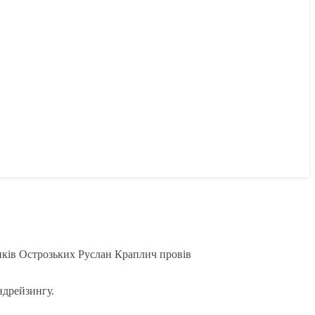
иків Острозьких Руслан Краплич провів
ндрейзингу.