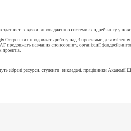
иттєздатності завдяки впровадженню системи фандрейзингу у пов
 Острозьких продовжать роботу над 3 проектами, для втілення я
ШАГ продовжать навчання спонсорингу, організації фандрейзингов
 проектів.
удуть зібрані ресурси, студенти, викладачі, працівники Академії