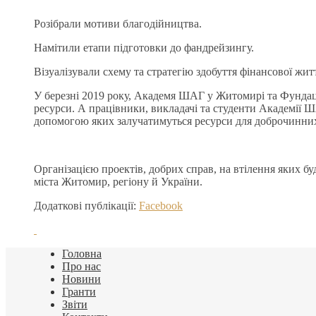
Розібрали мотиви благодійництва.
Намітили етапи підготовки до фандрейзингу.
Візуалізували схему та стратегію здобуття фінансової ж
У березні 2019 року, Академя ШАГ у Житомирі та Фундація
ресурси. А працівники, викладачі та студенти Академії 
допомогою яких залучатимуться ресурси для доброчинних
Організацією проектів, добрих справ, на втілення яких б
міста Житомир, регіону й України.
Додаткові публікації:
Facebook
Головна
Про нас
Новини
Гранти
Звіти