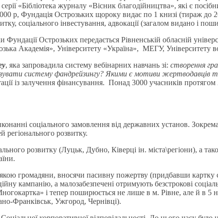
ерії «Бібліотека журналу «Вісник благодійництва», які є посібн
2000 р, Фундація Острозьких щороку видає по 1 книзі (тираж до
итку, соціального інвестування, адвокації (загалом видано і пош
ки Фундації Острозьких передається Рівненській обласній універса
озька Академія», Університету «Україна», МЕГУ, Університету во
гу
, яка запровадила систему вебінарних навчань зі:
створення гра
ізувати систему фандрейзингу? Якими є мотиви жертводавців т
ації із залучення фінансування. Понад 3000 учасників протягом 
виконанні соціального замовлення від державних установ. Зокрем
 регіонального розвитку.
льного розвитку (Луцьк, Дубно, Ківерці ін. міста\регіони), а та
аїни.
а якою громадяни, вносячи пасивну пожертву (придбавши картку 
аційну кампанію, а малозабезпечені отримують безстрокові соціа
ногокартка» і тепер поширюється не лише в м. Рівне, але й в 5
ано-Франківськ, Ужгород, Чернівці).
оціальної корпоративної відповідальності. До цього часу було н