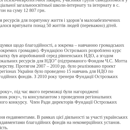
іальної загальноосвітньої школи-інтернату та інтернату в с.
он на суму 12 807 грн.
 ресурсів для порятунку життя і здоров’я малозабезпечених
алося врятувати понад 50 життів людей (переважно) дітей.
 думки щодо благодійності, а зокрема – навчанню громадських
тви окремих громадян). Фундацією Острозьких розроблено курс
чатку був апробований серед рівненських НДО, а згодом
у локальних ресурсів для НДО” (підтриманого Фондом Ч.С. Мотта
рству. Протягом 2007 – 2010 рр. було реалізовано проект
5 регіонах України було проведено 15 навчань для НДО по
лагодійних фондів. З 2010 року тренери Фундації Острозьких
року», під час якого переможці були нагороджені
ник року», та консультантом з проведення регіональних
ного конкурсу. Член Ради директорів Фундації Острозьких
я ендавментами. В рамках цієї діяльності за участі українських
ендавментами благодійних фондів на некомерційних установ.
сть.