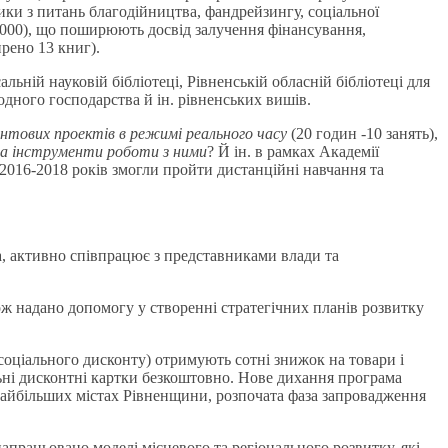
ики з питань благодійництва, фандрейзингу, соціальної
 2000), що поширюють досвід залучення фінансування,
ирено 13 книг).
льній науковій бібліотеці, Рівненській обласній бібліотеці для
дного господарства й ін. рівненських вишів.
нтових проектів в режимі реального
часу
(20 годин -10 занять),
а інструменти роботи з ними
? Й ін. в рамках Академії
2016-2018 років змогли пройти дистанційні навчання та
а, активно співпрацює з представниками влади та
кож надано допомогу у створенні стратегічних планів розвитку
соціального дисконту) отримують сотні знижок на товари і
льні дисконтні картки безкоштовно. Нове дихання програма
 найбільших містах Рівненщини, розпочата фаза запровадження
апрацьовано моделі місцевого та регіонального розвитку, які