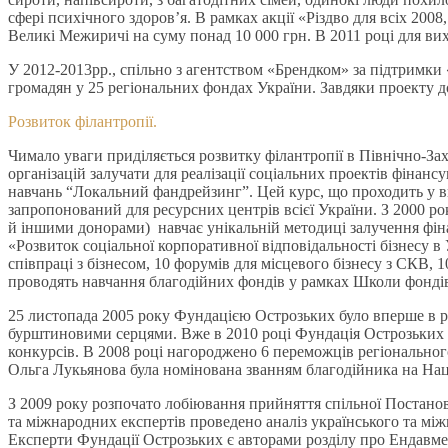
сфері психічного здоров’я. В рамках акції «Різдво для всіх 200
Великі Межиричі на суму понад 10 000 грн. В 2011 році для вих
У 2012-2013рр., спільно з агентством «Брендком» за підтримки
громадян у 25 регіональних фондах України. Завдяки проекту д
Розвиток філантропії.
Чимало уваги приділяється розвитку філантропії в Північно-За
організацій залучати для реалізації соціальних проектів фінан
навчань “Локальний фандрейзинг”. Цей курс, що проходить у в
запропонований для ресурсних центрів всієї України. З 2000 р
й іншими донорами) навчає унікальній методиці залучення фіна
«Розвиток соціальної корпоративної відповідальності бізнесу в
співпраці з бізнесом, 10 форумів для місцевого бізнесу з СКВ,
проводять навчання благодійних фондів у рамках Школи фондів
25 листопада 2005 року Фундацією Острозьких було вперше в ре
бурштиновими серцями. Вже в 2010 році Фундація Острозьких с
конкурсів. В 2008 році нагороджено 6 переможців регіонально
Ольга Лукьянова була номінована званням благодійника на Нац
З 2009 року розпочато лобіювання прийняття спільної Постанови
та міжнародних експертів проведено аналіз українського та мі
Експерти Фундації Острозьких є авторами розділу про Ендавмен