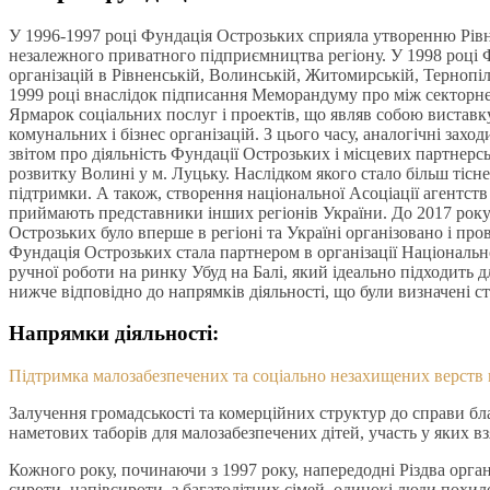
У 1996-1997 році Фундація Острозьких сприяла утворенню Рівне
незалежного приватного підприємництва регіону. У 1998 році 
організацій в Рівненській, Волинській, Житомирській, Тернопіл
1999 році внаслідок підписання Меморандуму про між секторне 
Ярмарок соціальних послуг і проектів, що являв собою виставк
комунальних і бізнес організацій. З цього часу, аналогічні зах
звітом про діяльність Фундації Острозьких і місцевих партнерс
розвитку Волині у м. Луцьку. Наслідком якого стало більш тісн
підтримки. А також, створення національної Асоціації агентст
приймають представники інших регіонів України. До 2017 року 
Острозьких було вперше в регіоні та Україні організовано і п
Фундація Острозьких стала партнером в організації Національн
ручної роботи на ринку Убуд на Балі, який ідеально підходить д
нижче відповідно до напрямків діяльності, що були визначені с
Напрямки діяльності:
Підтримка малозабезпечених та соціально незахищених верств
Залучення громадськості та комерційних структур до справи б
наметових таборів для малозабезпечених дітей, участь у яких в
Кожного року, починаючи з 1997 року, напередодні Різдва орган
сироти, напівсироти, з багатодітних сімей, одинокі люди похил