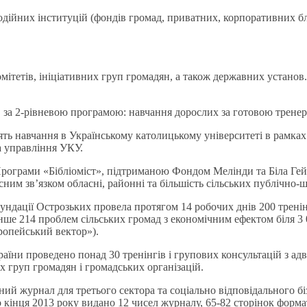
дійних інституцій (фондів громад, приватних, корпоративних бл
ітетів, ініціативних груп громадян, а також державних установ
в за 2-рівневою програмою: навчання дорослих за готовою тренер
ять навчання в Українському католицькому університеті в рамка
а управління УКУ.
Програми «Бібліоміст», підтриманою Фондом Мелінди та Біла Гей
ним зв’язком обласні, районні та більшість сільських публічно-ш
ундації Острозьких провела протягом 14 робочих днів 200 тренінг
ше 214 проблем сільських громад з економічним ефектом біля 3 
опейський вектор»).
аїни проведено понад 30 тренінгів і групових консультацій з адв
х груп громадян і громадських організацій.
аний журнал для третього сектора та соціально відповідального 
До кінця 2013 року видано 12 чисел журналу, 65-82 сторінок форм