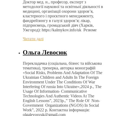
Доктор мед. н., професор, експерт з
методології наукової та освітньої діяльності в
медицині, організації охорони здоров’я,
кластерного і проєктного менеджменту,
фандрейзингу в галузі здоров’я; лікар,
підприємець, громадський діяч (Харків,
Ужгород): https://kalmykov.info/uk Резюме
Читати далі
Ольга Левосюк
Перекладачка (соціальна, бізнес та військова
тематика), тренерка, авторка монографій
«Social Risks, Problems And Adaptation Of The
Ukrainian Children and Adults In The Foreign
Environment Under The Conditions Of War
Interfering Of russia Into Ukraine»,2024 р., The
Usage Of Information- Communicative
Technologies And Authentic Videos At The
English Lessons”, 2023р.,” The Role Of Non-
Government Organizations (NGOS) In Social
Work”, 2022 р. Контактна інформація:
olgalevosyuk@gmail.com