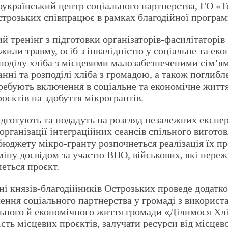
ноукраїнський центр соціального партнерства, ГО «Т
строзьких співпрацює в рамках благодійної програм
ий тренінг з підготовки організаторів-фасилітаторі
жили травму, осіб з інвалідністю у соціальне та ек
зподілу хліба з місцевими малозабезпеченими сім’я
ні та розподілі хліба з громадою, а також поглибле
отребують включення в соціальне та економічне жит
оєктів на здобуття мікрогрантів.
дготують та подадуть на розгляд незалежних експер
організації інтеграційних сеансів спільного виготов
юджету мікро-гранту розпочнеться реалізація їх пр
іну досвідом за участю ВПО, військових, які пережи
иметься проєкт.
і князів-благодійників Острозьких проведе додатко
ення соціального партнерства у громаді з використ
ьного й економічного життя громади «Ділимося Хлі
сть місцевих проєктів, залучати ресурси від місцев