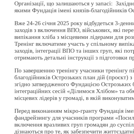
Організації, що залишаються у запасі: Захід
якими Фундація імені князів-благодійників О
Вже 24-26 січня 2025 року відбудеться 3-денн
заходів з включення ВПО, військових, які пере
випікання хліба з місцевими лідерами для ро
Тренінг включатиме участь у спільному випікан
заходів, інтеграції ВПО та інших груп, які п
отримають детальні інструкції з підготовки пр
По завершенню тренінгу учасники тренінгу пі
благодійників Острозьких план дій (проєкт) з 
згідно затвердженого Фундацією Острозьких б
інтеграційних сесій «Ділимося Хлібом» та обм
місцевих лідерів у громаді, в якій виконуват
Перед виконанням мікро-гранту Фундація імен
фандрейзингу для учасників програми «Посил
включення вразливих груп громадян до суспіл
дізнаються про те, як забезпечити життєздатні