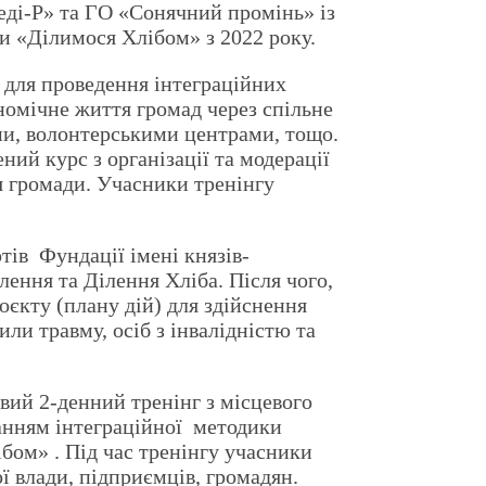
еді-Р» та ГО «Сонячний промінь» із
и «Ділимося Хлібом» з 2022 року.
в для проведення інтеграційних
ономічне життя громад через спільне
ми, волонтерськими центрами, тощо.
ний курс з організації та модерації
тя громади. Учасники тренінгу
тів Фундації імені князів-
лення та Ділення Хліба. Після чого,
оєкту (плану дій) для здійснення
ли травму, осіб з інвалідністю та
вий 2-денний тренінг з місцевого
анням інтеграційної методики
бом» . Під час тренінгу учасники
ої влади, підприємців, громадян.