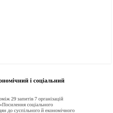
кономічний і соціальний
оміж 29 запитів 7 організацій
х «Посилення соціального
дян до суспільного й економічного