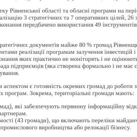
ку Рівненської області та обласні програми на пері
еалізацію 3 стратегічних та 7 оперативних цілей, 26
конання передбачено використання 49 інструментів 
 стратегічних документів майже 80 % громад Рівненщ
ентами реалізації програмам залучення інвестицій і
конання яких практично не моніторять і не оцінюють 
рада підприємців (яка створена формально і не має с
дування.
м аспектом є готовність окремих громад до роботи з
их програм. Зокрема, територіальні громади мають:
омад), які забезпечують первинну інформаційну від
партнерам.
ості (43 громади), що включають переліки майданчик
промислового виробництва або релокації бізнесу.