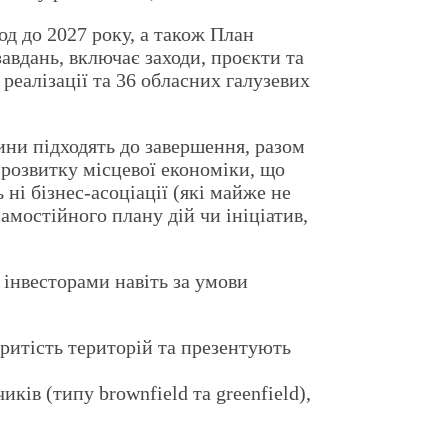
од до 2027 року, а також План
 завдань, включає заходи, проєкти та
реалізації та 36 обласних галузевих
ини підходять до завершення, разом
 розвитку місцевої економіки, що
ні бізнес-асоціації (які майже не
амостійного плану дій чи ініціатив,
 інвесторами навіть за умови
критість територій та презентують
ів (типу brownfield та greenfield),