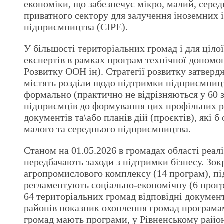
економіки, що забезпечує мікро, малий, серед
приватного сектору для залучення іноземних 
підприємництва (СІРЕ).
У більшості територіальних громад і для цілої
експертів в рамках програм технічної допо
Розвитку ООН ін). Стратегії розвитку затвердж
містять розділи щодо підтримки підприємництв
формально (практично не відрізняються у 60 з
підприємців до формування цих профільних ро
документів та\або планів дій (проєктів), які 
малого та середнього підприємництва.
Станом на 01.05.2026 в громадах області реалі
передбачають заходи з підтримки бізнесу. Зо
агропромислового комплексу (14 програм), пі
регламентують соціально-економічну (6 програ
64 територіальних громад відповідні документи
районів показник охоплення громад програма
громад мають програми, у Рівненському районі