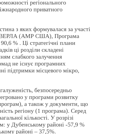
проможності регіонального
міжнародного приватного
астина з яких формувалася за участі
 ГОВЕРЛА (АМР США), Програма
90,6 % . Ці стратегічні плани
дків ці розділи складені
нням слабкого залучення
ромад не існує програмних
ині підтримки місцевого мікро,
озгалуженість, безпосередньо
тегровано у програми розвитку
рограм), а також у документи, що
ість регіону (1 програма). Серед
гальної кількості. У розрізі
м: у Дубенському районі -57,9 %
ькому районі – 37,5%.