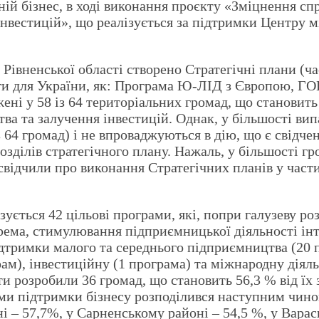
ній бізнес, в ході виконання проєкту «Зміцнення с
інвестицій», що реалізується за підтримки Центру 
 Рівненської області створено Стратегічні плани (ч
моги для України, як: Програма Ю-ЛІД з Європою,
ені у 58 із 64 територіальних громад, що становить 
а та залучення інвестицій. Однак, у більшості випа
 64 громад) і не впроваджуються в дію, що є свідче
зділів стратегічного плану. Нажаль, у більшості г
б свідчили про виконання Стратегічних планів у част
зується 42 цільові програми, які, попри галузеву р
крема, стимулювання підприємницької діяльності ін
дтримки малого та середнього підприємництва (20 п
м), інвестиційну (1 програма) та міжнародну діяльн
 розробили 36 громад, що становить 56,3 % від їх за
ми підтримки бізнесу розподілився наступним чино
 – 57,7%, у Сарненському районі – 54,5 %, у Варас