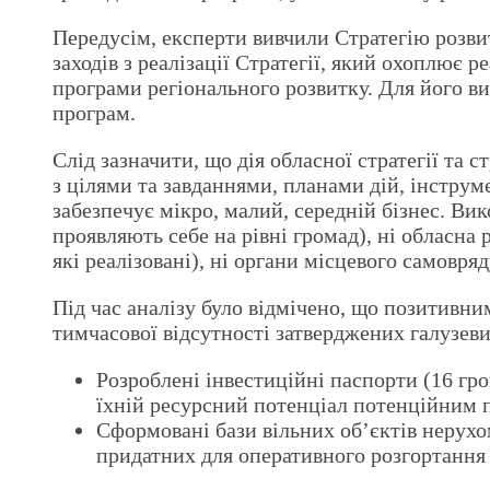
Передусім, експерти вивчили Стратегію розвит
заходів з реалізації Стратегії, який охоплює р
програми регіонального розвитку. Для його ви
програм.
Слід зазначити, що дія обласної стратегії та
з цілями та завданнями, планами дій, інструм
забезпечує мікро, малий, середній бізнес. Ви
проявляють себе на рівні громад), ні обласна 
які реалізовані), ні органи місцевого самовря
Під час аналізу було відмічено, що позитивни
тимчасової відсутності затверджених галузев
Розроблені інвестиційні паспорти (16 гр
їхній ресурсний потенціал потенційним 
Сформовані бази вільних об’єктів нерухом
придатних для оперативного розгортання 