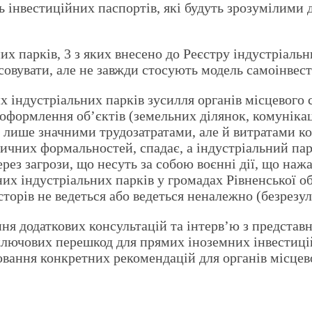
інвестиційних паспортів, які будуть зрозумілими д
их парків, 3 з яких внесено до Реєстру індустріальн
совувати, але не завжди стосують модель самоінвес
х індустріальних парків зусилля органів місцевого
 оформлення об’єктів (земельних ділянок, комуніка
 лише значними трудозатратами, але й витратами ко
чних формальностей, спадає, а індустріальний парк
ерез загрози, що несуть за собою воєнні дії, що на
х індустріальних парків у громадах Рівненської об
есторів не ведеться або ведеться неналежно (безрезул
 додаткових консультацій та інтерв’ю з представни
 ключових перешкод для прямих іноземних інвестицій
вання конкретних рекомендацій для органів місцев