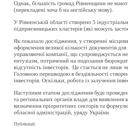
Однак, більшість громад Рівненщини не мають 
(перекладені хоча б на англійську мову).
У Рівненській області створено 5 індустріальн
підприємницьких кластерів (які можуть засто
Як показало дослідження, у створенні місцеви
оформлення великої кількості документів для
управляючої компанії, що супроводжується не
ентузіазм, потрачений на подолання бюрократи
відсутність інвесторів. Це стається не лише ч
Головною перешкодою в бездіяльності створени
інвесторів. Оскільки, робота із залучення інв
Наступним етапом дослідження буде проведення
та регіональних органів влади для виявлення
визначення пріоритетних секторів та формулю
обласної адміністрацій, уряду України.
Публікації: