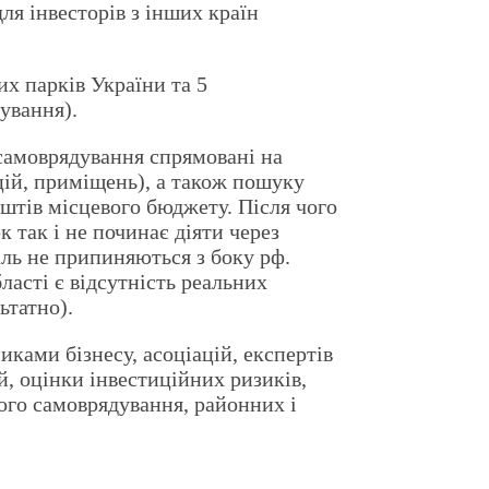
ля інвесторів з інших країн
их парків України та 5
тування).
 самоврядування спрямовані на
цій, приміщень), а також пошуку
штів місцевого бюджету. Після чого
 так і не починає діяти через
жаль не припиняються з боку рф.
ласті є відсутність реальних
ьтатно).
ками бізнесу, асоціацій, експертів
, оцінки інвестиційних ризиків,
ого самоврядування, районних і